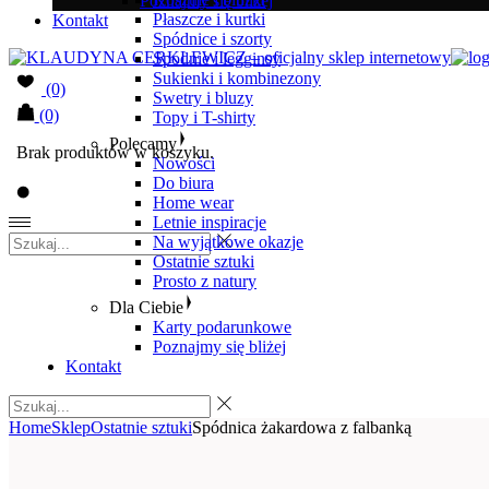
Poznajmy się bliżej
Płaszcze i kurtki
Kontakt
Spódnice i szorty
Spodnie i legginsy
Sukienki i kombinezony
(0)
Swetry i bluzy
(0)
Topy i T-shirty
Polecamy
Brak produktów w koszyku.
Nowości
Do biura
Home wear
Letnie inspiracje
Na wyjątkowe okazje
Ostatnie sztuki
Prosto z natury
Dla Ciebie
Karty podarunkowe
Poznajmy się bliżej
Kontakt
Home
Sklep
Ostatnie sztuki
Spódnica żakardowa z falbanką