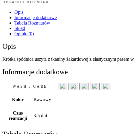
DOPASUJ ROZMIAR
Opis
Informacje dodatkowe
Tabela Rozmiarów
Skład
Opinie (0)
Opis
Krótka spódnica uszyta z tkaniny żakardowej z elastycznym pasem
Informacje dodatkowe
WASH / CARE
Kolor
Kawowy
Czas
3-5 dni
realizacji
Tabela Rozmiarów