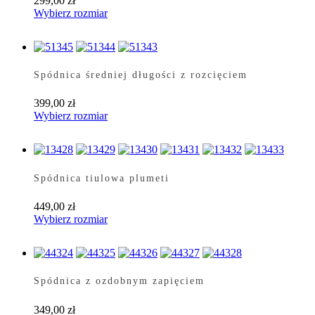
299,00
zł
Ten
Wybierz rozmiar
produkt
ma
wiele
wariantów.
Opcje
Spódnica średniej długości z rozcięciem
można
wybrać
399,00
zł
na
Ten
Wybierz rozmiar
stronie
produkt
produktu
ma
wiele
wariantów.
Opcje
Spódnica tiulowa plumeti
można
wybrać
449,00
zł
na
Ten
Wybierz rozmiar
stronie
produkt
produktu
ma
wiele
wariantów.
Opcje
Spódnica z ozdobnym zapięciem
można
wybrać
349,00
zł