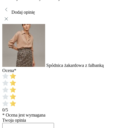
Dodaj opinię
Spódnica żakardowa z falbanką
Ocena
*
0/5
* Ocena jest wymagana
Twoja opinia