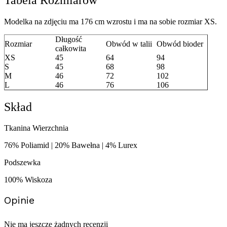
Modelka na zdjęciu ma 176 cm wzrostu i ma na sobie rozmiar XS.
Długość
Rozmiar
Obwód w talii
Obwód bioder
całkowita
XS
45
64
94
S
45
68
98
M
46
72
102
L
46
76
106
Skład
Tkanina Wierzchnia
76% Poliamid | 20% Bawełna | 4% Lurex
Podszewka
100% Wiskoza
Opinie
Nie ma jeszcze żadnych recenzji