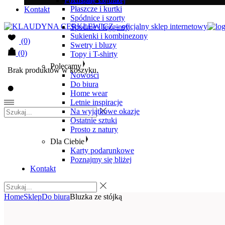
Poznajmy się bliżej
Płaszcze i kurtki
Kontakt
Spódnice i szorty
Spodnie i legginsy
Sukienki i kombinezony
(0)
Swetry i bluzy
(0)
Topy i T-shirty
Polecamy
Brak produktów w koszyku.
Nowości
Do biura
Home wear
Letnie inspiracje
Na wyjątkowe okazje
Ostatnie sztuki
Prosto z natury
Dla Ciebie
Karty podarunkowe
Poznajmy się bliżej
Kontakt
Home
Sklep
Do biura
Bluzka ze stójką