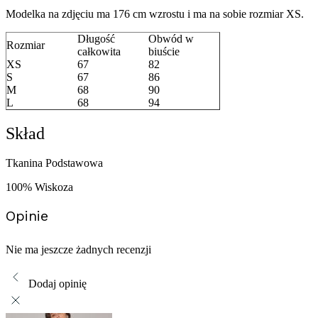
Modelka na zdjęciu ma 176 cm wzrostu i ma na sobie rozmiar XS.
Długość
Obwód w
Rozmiar
całkowita
biuście
XS
67
82
S
67
86
M
68
90
L
68
94
Skład
Tkanina Podstawowa
100% Wiskoza
Opinie
Nie ma jeszcze żadnych recenzji
Dodaj opinię